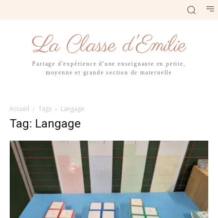
La Classe d'Emilie
Partage d'expérience d'une enseignante en petite,
moyenne et grande section de maternelle
Accueil
Tags
Langage
Tag: Langage