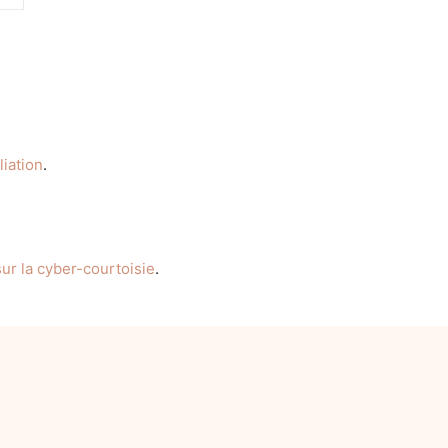
liation
.
ur la cyber-courtoisie
.