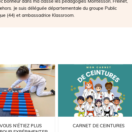
ec bonheur dans ma classe les pédagogies Montessori, Freinet,
 dehors. Je suis déléguée départementale du groupe Public
que (44) et ambassadrice Klassroom.
 VOUS N’ÉTIEZ PLUS
CARNET DE CEINTURES
) POUR EXPÉRIMENTER