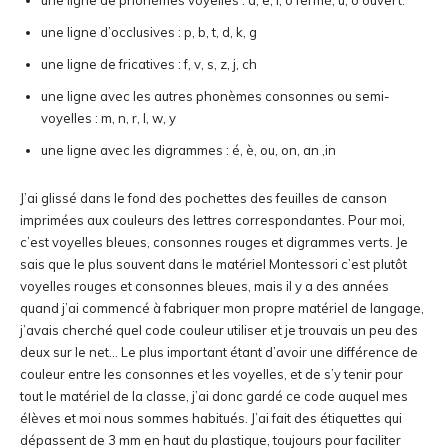
une ligne de phonèmes voyelles : a, e, i, o fermé, u, o ouvert.
une ligne d’occlusives : p, b, t, d, k, g
une ligne de fricatives : f, v, s, z, j, ch
une ligne avec les autres phonèmes consonnes ou semi-
voyelles : m, n, r, l, w, y
une ligne avec les digrammes : é, è, ou, on, an ,in
J’ai glissé dans le fond des pochettes des feuilles de canson
imprimées aux couleurs des lettres correspondantes. Pour moi,
c’est voyelles bleues, consonnes rouges et digrammes verts. Je
sais que le plus souvent dans le matériel Montessori c’est plutôt
voyelles rouges et consonnes bleues, mais il y a des années
quand j’ai commencé à fabriquer mon propre matériel de langage,
j’avais cherché quel code couleur utiliser et je trouvais un peu des
deux sur le net… Le plus important étant d’avoir une différence de
couleur entre les consonnes et les voyelles, et de s’y tenir pour
tout le matériel de la classe, j’ai donc gardé ce code auquel mes
élèves et moi nous sommes habitués. J’ai fait des étiquettes qui
dépassent de 3 mm en haut du plastique, toujours pour faciliter