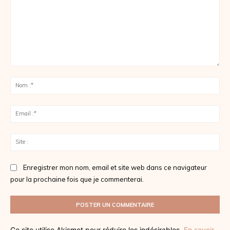
Commenter
:
No
:*
Ema
:*
Sit
:
Enregistrer mon nom, email et site web dans ce navigateur
pour la prochaine fois que je commenterai.
Ce site utilise Akismet pour réduire les indésirables.
En savoir