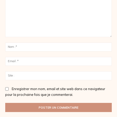
Commenter
:
No
:*
Ema
:*
Sit
:
Enregistrer mon nom, email et site web dans ce navigateur
pour la prochaine fois que je commenterai.