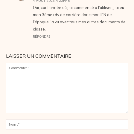
4 AOÛT 2023 À 22H45
Oui, car l’année où j’ai commencé à l’utiliser, j’ai eu
mon 3ème rdv de carrière donc mon IEN de
l’époque l’a vu avec tous mes autres documents de
classe.
RÉPONDRE
LAISSER UN COMMENTAIRE
Commenter
:
No
:*