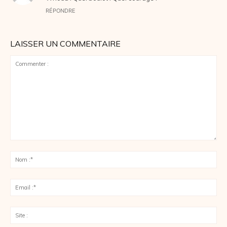
RÉPONDRE
LAISSER UN COMMENTAIRE
Commenter
:
No
:*
Ema
:*
Sit
: