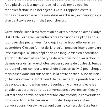
faire plaisir, de leur montrer que j’ai pris du temps pour leur
fabriquer à chacun un bel objet qui va leur rappeler les trois
années de maternelle passées dans ma classe. J’accompagne ça
d’un petit texte personnalisé pour chacun.
Cette année, suite à ma formation en arts Montessori avec Gladys
BREGEON, j’ai découvert entre autres tout un tas de pliages pour
fabriquer des petits livres. J’ai craqué sur le
leporello
, ou livre-
accordéon. C’est un format de livre qu’on peut feuilleter comme un
livre classique, ou bien déplier en une longue frise en accordéon.
J’ai donc décidé d’utiliser ce type de livre pour fabriquer à chacun
de mes grands un livre-photos souvenir, sorte de poutre du temps
personnelle qui comporte une photo d’eux en activité pour chaque
mois passé dans ma classe depuis la petite section. Mine de rien,
ça fait quand même 3×10 mois ! Heureusement, je prends toujours
des photos quand je fais une présentation à un enfant, et je les
envoie aux parents dans les conversations ouvertes sur Klassly.
Ca m’a donc permis de remonter facilement chaque conversation
pour sélectionner la meilleure photo de chaque mois ! (Les
conversations Klassly me servent comme cahiers de réussites).