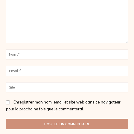
Commenter
:
No
:*
Ema
:*
Sit
:
Enregistrer mon nom, email et site web dans ce navigateur
pour la prochaine fois que je commenterai.