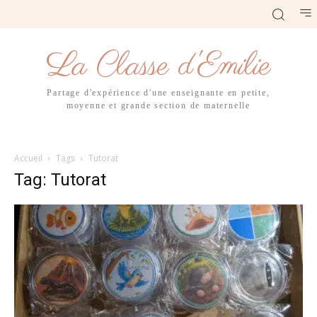
La Classe d'Emilie
Partage d'expérience d'une enseignante en petite,
moyenne et grande section de maternelle
Accueil
Tags
Tutorat
Tag: Tutorat