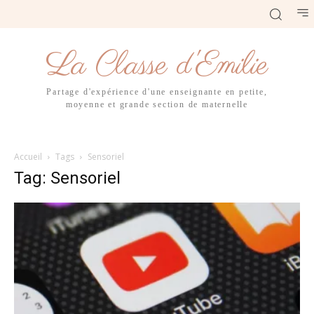
La Classe d'Emilie
Partage d'expérience d'une enseignante en petite,
moyenne et grande section de maternelle
Accueil
Tags
Sensoriel
Tag: Sensoriel