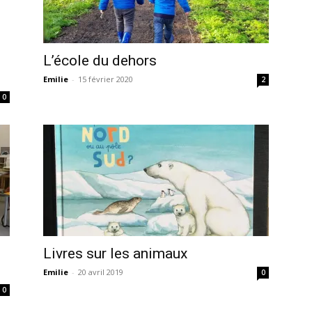
L’école du dehors
Emilie
-
15 février 2020
2
0
Livres sur les animaux
Emilie
-
20 avril 2019
0
0