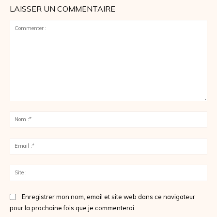
LAISSER UN COMMENTAIRE
Commenter
:
No
:*
Ema
:*
Sit
:
Enregistrer mon nom, email et site web dans ce navigateur
pour la prochaine fois que je commenterai.