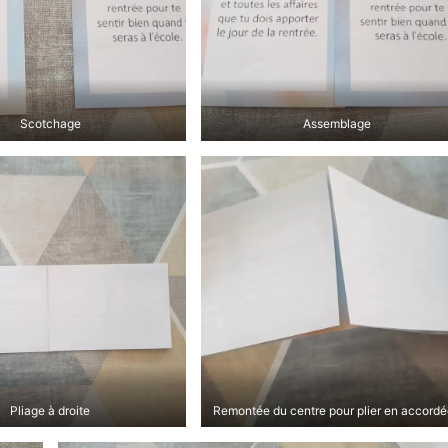
Scotchage
Assemblage
Pliage à droite
Remontée du centre pour plier en accord