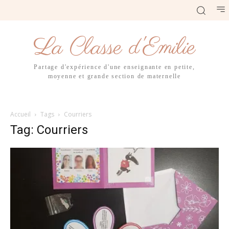
La Classe d'Emilie
Partage d'expérience d'une enseignante en petite,
moyenne et grande section de maternelle
Accueil
Tags
Courriers
Tag: Courriers