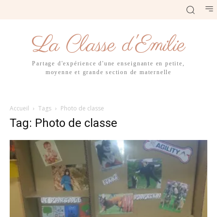
La Classe d'Emilie
Partage d'expérience d'une enseignante en petite,
moyenne et grande section de maternelle
Accueil
Tags
Photo de classe
Tag: Photo de classe