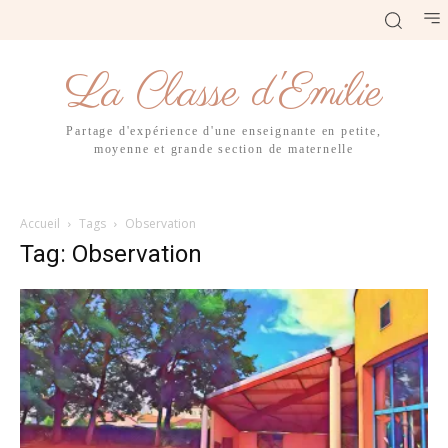
La Classe d'Emilie
Partage d'expérience d'une enseignante en petite,
moyenne et grande section de maternelle
Accueil
Tags
Observation
Tag: Observation