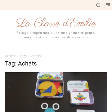
La Classe d'Emilie
Partage d'expérience d'une enseignante en petite,
moyenne et grande section de maternelle
Accueil
Tags
Achats
Tag: Achats