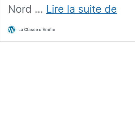
Les
Nord …
Lire la suite de
elfes
de
Noël
La Classe d'Émilie